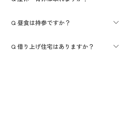
取得可能です。
Q 昼食は持参ですか？
昼食は子ども達と一緒に給食を食べる方が多いで
す。昼食代３５０円です。 食べる時間は業務時間
Q 借り上げ住宅はありますか？
内です。 持参の方は休憩中の保育室以外での食事
をお願いしています。
借り上げ制度は自治体によって異なる為、各園にお
問い合わせください。