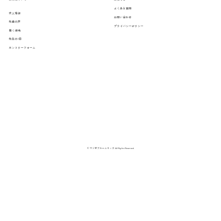
よくある質問
求人情報
お問い合わせ
先輩の声
プライバシーポリシー
働く環境
先生の1日
エントリーフォーム
© マジオブルームキッズ All Rights Reserved.