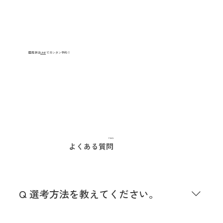
園見学は
LINE
でカンタン予約！
FAQ
よくある質問
Q 選考方法を教えてください。
履歴書、１次、２次面接、筆記テストが選考内容と