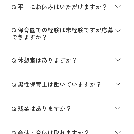
なります。
Q 平日にお休みはいただけますか？
社員、年俸制の方は年間休日１２０日となります。
土曜出勤の場合は平日１日休みとなります。 シフ
Q 保育園での経験は未経験ですが応募
ト制となります。
できますか？
応募は可能です。
Q 休憩室はありますか？
休憩室がある園とない園があります。各園にお問合
せください。
Q 男性保育士は働いていますか？
全園ではありませんが、男性の保育士の方も活躍さ
れています。
Q 残業はありますか？
残業は各園で異なりますが月１０時間以内と少ない
です。
Q 産休・育休は取れますか？