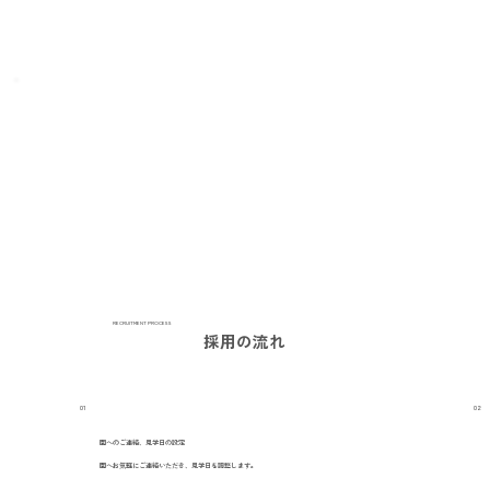
RECRUITMENT PROCESS
採用の流れ
01
02
園へのご連絡、見学日の設定
園へお気軽にご連絡いただき、見学日を調整します。