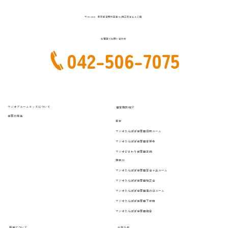
〒191-0033 東京都日野市百草194第三双洋ビル２階
お電話でお問い合わせ
042-506-7075
マジオブルームキッズについて
運営施設紹介
保育の特色
東京
マジオたんぽぽ保育園日野ルーム
マジオたんぽぽ保育園吉祥寺
マジオひまわり保育園本郷
神奈川
マジオたんぽぽ保育園百合ヶ丘ルーム
マジオたんぽぽ保育園相武台
マジオたんぽぽ保育園溝の口ルーム
マジオたんぽぽ保育園下平間
マジオたんぽぽ保育園観音
お知らせ
採用について