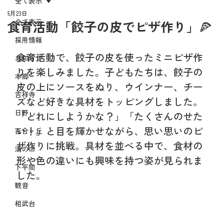
全て表示
5月23日
全て表示
食育活動「餃子の皮でピザ作り」🍕
採用情報
食育活動で、餃子の皮を使ったミニピザ作
お知らせ
りを楽しみました。子どもたちは、餃子の
本郷
皮の上にソースをぬり、ウインナー、チー
吉祥寺
ズなど好きな具材をトッピングしました。
日野
「どれにしようかな？」「たくさんのせた
い！」と目を輝かせながら、思い思いのピ
百合ヶ丘
ザ作りに挑戦。具材を並べる中で、食材の
溝の口
形や色の違いにも興味を持つ姿が見られま
下平間
した。
観音
相武台