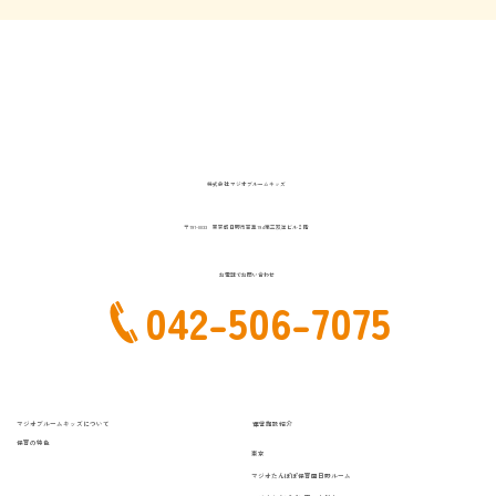
株式会社 マジオブルームキッズ
〒191-0033 東京都日野市百草194第三双洋ビル２階
お電話でお問い合わせ
042-506-7075
マジオブルームキッズについて
運営施設紹介
保育の特色
東京
マジオたんぽぽ保育園日野ルーム