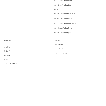
マジオたんぽぽ保育園吉祥寺
マジオひまわり保育園本郷
神奈川
マジオたんぽぽ保育園百合ヶ丘ルーム
マジオたんぽぽ保育園相武台
マジオたんぽぽ保育園溝の口ルーム
マジオたんぽぽ保育園下平間
マジオたんぽぽ保育園観音
お知らせ
採用について
よくある質問
求人情報
お問い合わせ
先輩の声
プライバシーポリシー
働く環境
先生の1日
エントリーフォーム