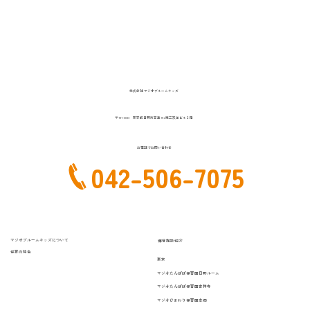
株式会社 マジオブルームキッズ
〒191-0033 東京都日野市百草194第三双洋ビル２階
お電話でお問い合わせ
042-506-7075
マジオブルームキッズについて
運営施設紹介
保育の特色
東京
マジオたんぽぽ保育園日野ルーム
マジオたんぽぽ保育園吉祥寺
マジオひまわり保育園本郷