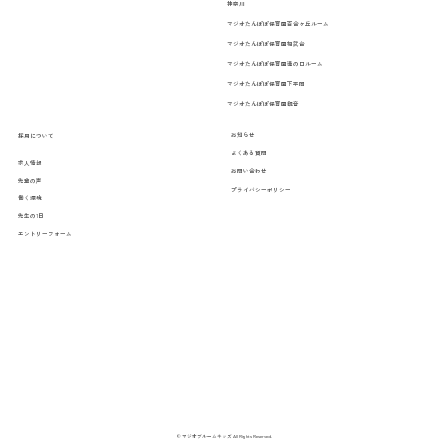
神奈川
マジオたんぽぽ保育園百合ヶ丘ルーム
マジオたんぽぽ保育園相武台
マジオたんぽぽ保育園溝の口ルーム
マジオたんぽぽ保育園下平間
マジオたんぽぽ保育園観音
お知らせ
採用について
よくある質問
求人情報
お問い合わせ
先輩の声
プライバシーポリシー
働く環境
先生の1日
エントリーフォーム
© マジオブルームキッズ All Rights Reserved.