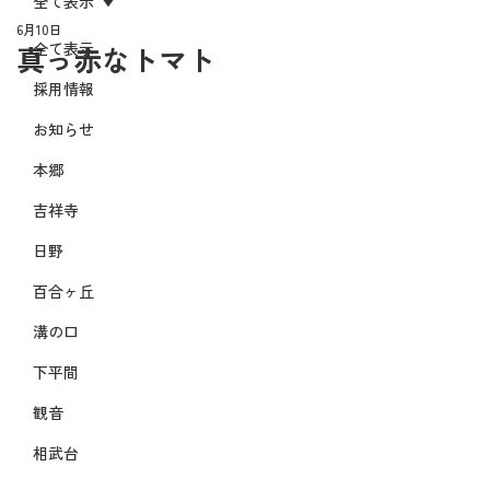
全て表示
6月10日
全て表示
真っ赤なトマト
採用情報
お知らせ
本郷
吉祥寺
日野
百合ヶ丘
溝の口
下平間
観音
相武台