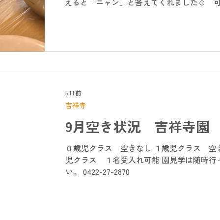
えると「ニャン」と答えてくれました☺ 可
しくなる子ども達でした♪ 切れた後は夏野
5 日前
吉祥寺
9月空き状況 吉祥寺園
０歳児クラス 空きなし １歳児クラス 空
児クラス １名受入れ可能 園見学は随時行
い。 0422-27-2870