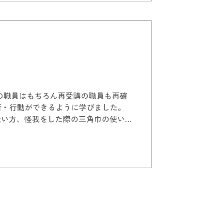
の職員はもちろん再受講の職員も再確
断・行動ができるように学びました。
扱い方、怪我をした際の三角巾の使い
取り組みました。 見るとやってみる
押し寄せてくるかと思いますが、目の
知識を身に付けてこれからも学んでい