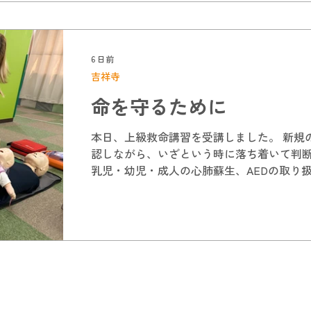
6 日前
吉祥寺
命を守るために
本日、上級救命講習を受講しました。 新規
認しながら、いざという時に落ち着いて判
乳児・幼児・成人の心肺蘇生、AEDの取り
方など広範な応急手当の技能を実技も交えて
では全く違います。 いざという時は不安も
前の命を守り繋いでいくために、しっかり
こうと思います。