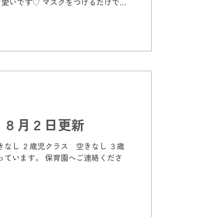
愛いです♡ マスクをつけるだけで楽
菜カレーにして食べました😋
 ８月２日更新
きなし ２歳児クラス 空きなし ３歳
っています。 保育園へご連絡くださ